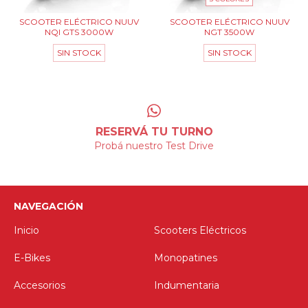
SCOOTER ELÉCTRICO NUUV
SCOOTER ELÉCTRICO NUUV
NQI GTS 3000W
NGT 3500W
SIN STOCK
SIN STOCK
RESERVÁ TU TURNO
Probá nuestro Test Drive
NAVEGACIÓN
Inicio
Scooters Eléctricos
E-Bikes
Monopatines
Accesorios
Indumentaria